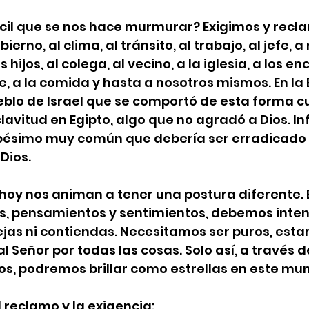
ácil que se nos hace murmurar? Exigimos y rec
ierno, al clima, al tránsito, al trabajo, al jefe, a
 hijos, al colega, al vecino, a la iglesia, a los 
te, a la comida y hasta a nosotros mismos. En la 
eblo de Israel que se comportó de esta forma c
lavitud en Egipto, algo que no agradó a Dios. In
 pésimo muy común que debería ser erradicado d
 Dios.
 hoy nos animan a tener una postura diferente. 
s, pensamientos y sentimientos, debemos inten
jas ni contiendas. Necesitamos ser puros, estar 
 Señor por todas las cosas. Solo así, a través de
ros, podremos brillar como estrellas en este mu
l reclamo y la exigencia: