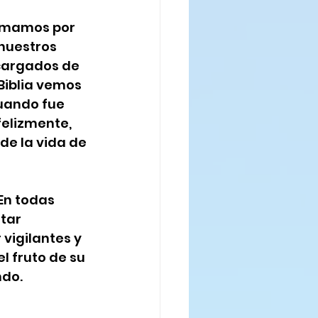
lamamos por 
 nuestros 
encargados de 
Biblia vemos 
uando fue 
felizmente, 
e la vida de 
En todas 
tar 
vigilantes y 
l fruto de su 
ndo.