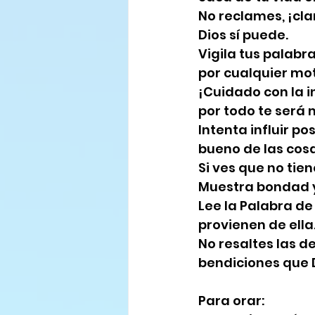
No reclames, ¡cla
Dios sí puede.
Vigila tus palabr
por cualquier mot
¡Cuidado con la i
por todo te será 
Intenta influir po
bueno de las cosa
Si ves que no tie
Muestra bondad y
Lee la Palabra de 
provienen de ella
No resaltes las de
bendiciones que D
Para orar: