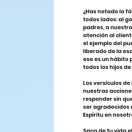
¿Has notado lo f
todos lados: al gob
padres, a nuestros
atención al clien
el ejemplo del pu
liberado de la esc
ese es un hábito
todos los hijos de
Los versículos de
nuestras accione
responder sin que
ser agradecidos al
Espíritu en nosot
Saca de tu vida e