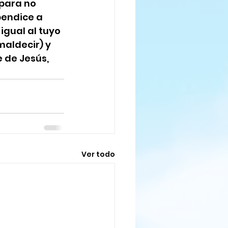
para no 
bendice a 
gual al tuyo 
maldecir) y 
 de Jesús, 
Ver todo