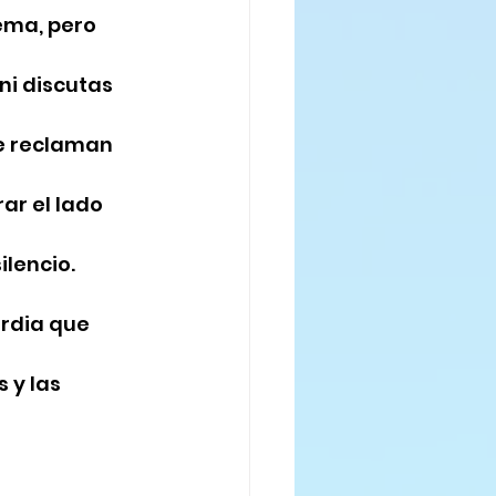
ema, pero 
ni discutas 
ue reclaman 
ar el lado 
ilencio.
ordia que 
 y las 