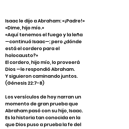
Isaac le dijo a Abraham: «¡Padre!»
«Dime, hijo mío.»
«Aquí tenemos el fuego y la leña 
—continuó Isaac—; pero ¿dónde 
está el cordero para el 
holocausto?»
El cordero, hijo mío, lo proveerá 
Dios —le respondió Abraham.
Y siguieron caminando juntos.
(Génesis 22:7-8)
Los versículos de hoy narran un 
momento de gran prueba que 
Abraham pasó con su hijo, Isaac. 
Es la historia tan conocida en la 
que Dios puso a prueba la fe del 